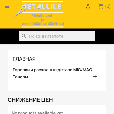
shopping_cart


(0)
search
ГЛАВНАЯ
Горелки и расходные детали MIG/MAG

Товары
СНИЖЕНИЕ ЦЕН
No products available yet