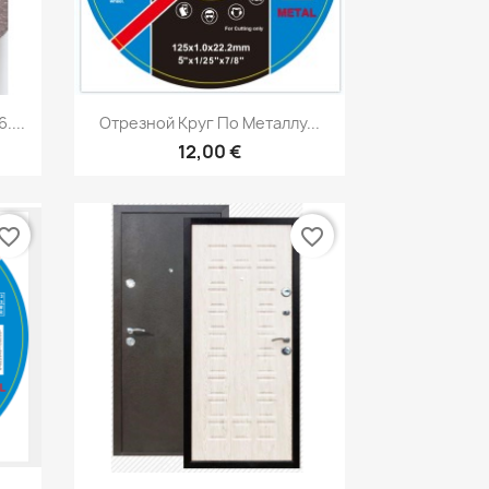
р
Быстрый просмотр

....
Отрезной Круг По Металлу...
12,00 €
vorite_border
favorite_border