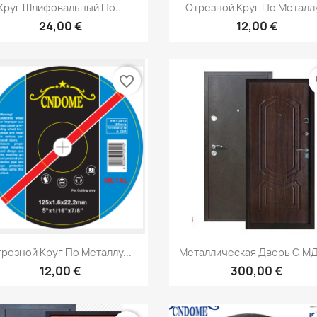
Быстрый просмотр
Быстрый просмот


Круг Шлифовальный По...
Отрезной Круг По Металлу
24,00 €
12,00 €
favorite_border
fa
Быстрый просмотр
Быстрый просмот


резной Круг По Металлу...
Металлическая Дверь С МД
12,00 €
300,00 €