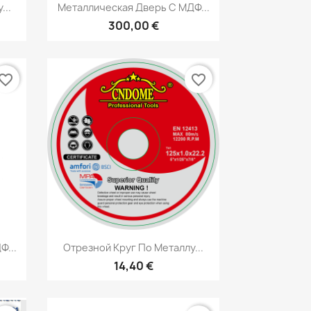
р
Быстрый просмотр

...
Металлическая Дверь С МДФ...
300,00 €
vorite_border
favorite_border
р
Быстрый просмотр

Ф...
Отрезной Круг По Металлу...
14,40 €