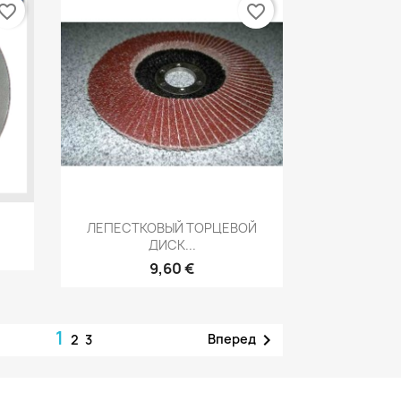
vorite_border
favorite_border
р
Быстрый просмотр

ЛЕПЕСТКОВЫЙ ТОРЦЕВОЙ
ДИСК...
9,60 €
1

Вперед
2
3