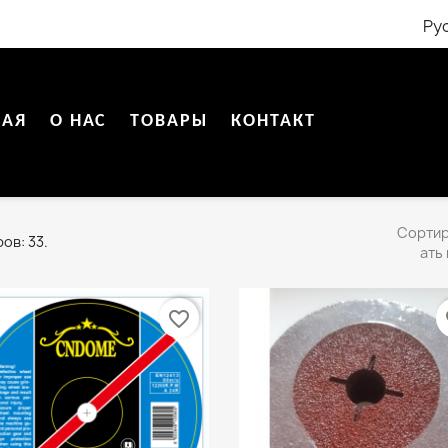
Ру
НАЯ
О НАС
ТОВАРЫ
КОНТАКТ
Сорти
ов: 33.
ать 
favorite_border
fa