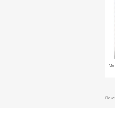
Мет
Показ