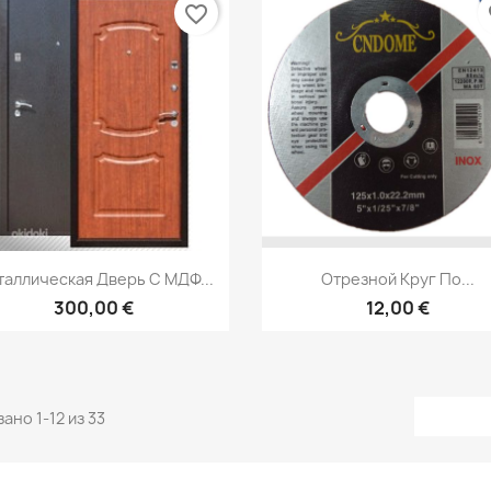
favorite_border
fa
Быстрый просмотр
Быстрый просмот


аллическая Дверь С МДФ...
Отрезной Круг По...
300,00 €
12,00 €
ано 1-12 из 33