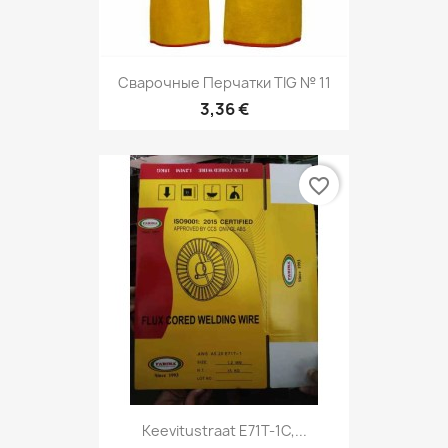
Сварочные Перчатки TIG № 11
3,36 €
favorite_border
Keevitustraat E71T-1C,...