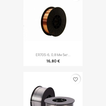
ER70S-6, 0,8 Мм 5кг...
16,80 €
favorite_border