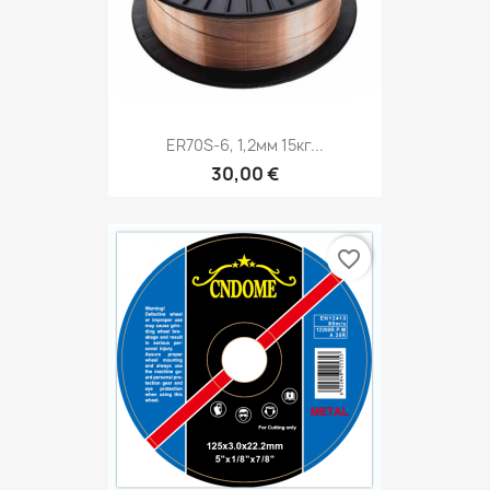
ER70S-6, 1,2мм 15кг...
30,00 €
favorite_border