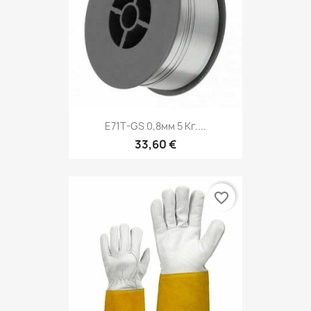
E71T-GS 0,8мм 5 Кг....
33,60 €
favorite_border