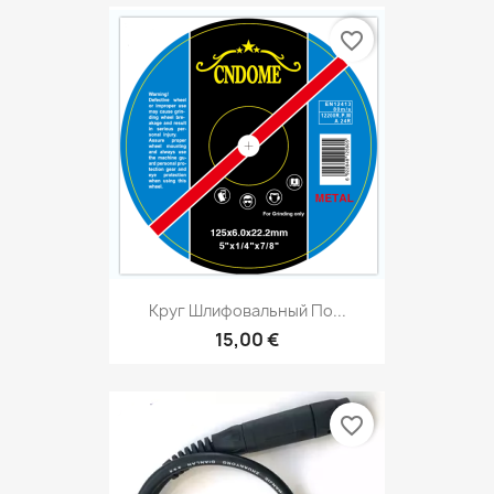
favorite_border
Круг Шлифовальный По...
15,00 €
favorite_border