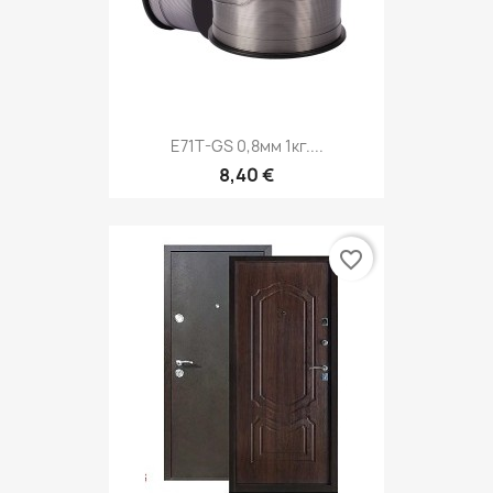
E71T-GS 0,8мм 1кг....
8,40 €
favorite_border