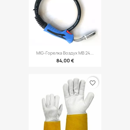
MIG-Горелка Воздух MB 24...
84,00 €
favorite_border