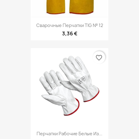
Сварочные Перчатки TIG № 12
3,36 €
favorite_border
Перчатки Рабочие Белые Из...