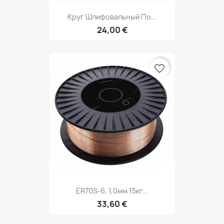
Круг Шлифовальный По...
24,00 €
favorite_border
ER70S-6, 1,0мм 15кг...
33,60 €